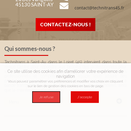
45130 SAINT-AY
CONTACTEZ-NOUS !
Qui sommes-nous ?
Technitrans à Saint-Ay dans le Loiret (45) intervient dans toute la
région Centre pour répondre aux besoins des professionnels pour
Ce site utilise des cookies afin d’améliorer votre expérience de
les convoyeurs à bande transporteuse. Composée de techniciens
professionnels et compétents, votre équipe vous assure des
navigation
prestations de qualité pour : la conception, la pose de convoyeur à
Vous pouvez paramétrer vos préférences et modifier vos choix en cliquant
bande transporteuse de manutention vrac ou charges isolées, ainsi
sur le lien de gestion des cookies en bas de page.
que la maintenance d'installation.
Je refuse
J'accepte
Menu
Accueil
Produits
Services